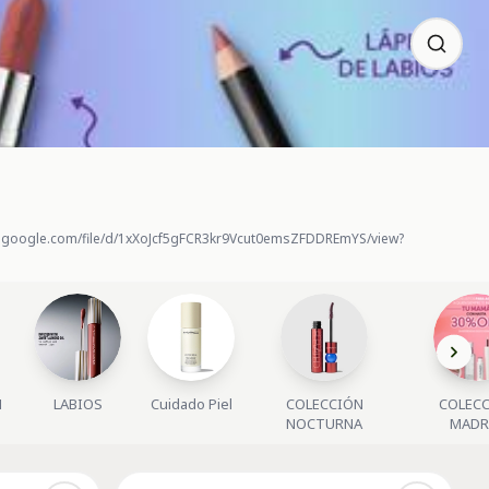
rive.google.com/file/d/1xXoJcf5gFCR3kr9Vcut0emsZFDDREmYS/view?
N
LABIOS
Cuidado Piel
COLECCIÓN
COLEC
NOCTURNA
MADR