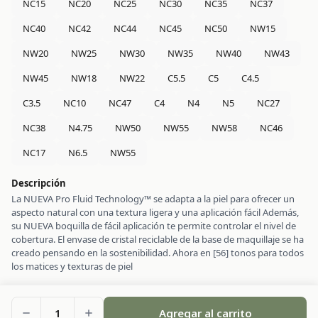
NC15
NC20
NC25
NC30
NC35
NC37
NC40
NC42
NC44
NC45
NC50
NW15
NW20
NW25
NW30
NW35
NW40
NW43
NW45
NW18
NW22
C5.5
C5
C4.5
C3.5
NC10
NC47
C4
N4
N5
NC27
NC38
N4.75
NW50
NW55
NW58
NC46
NC17
N6.5
NW55
Descripción
La NUEVA Pro Fluid Technology™ se adapta a la piel para ofrecer un
aspecto natural con una textura ligera y una aplicación fácil Además,
su NUEVA boquilla de fácil aplicación te permite controlar el nivel de
cobertura. El envase de cristal reciclable de la base de maquillaje se ha
creado pensando en la sostenibilidad. Ahora en [56] tonos para todos
los matices y texturas de piel
1
Agregar al carrito