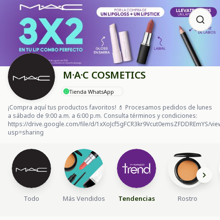
M·A·C COSMETICS
Tienda WhatsApp
¡Compra aquí tus productos favoritos! 💄 Procesamos pedidos de lunes
a sábado de 9:00 a.m. a 6:00 p.m. Consulta términos y condiciones:
https://drive.google.com/file/d/1xXoJcf5gFCR3kr9Vcut0emsZFDDREmYS/vie
usp=sharing
Todo
Más Vendidos
Tendencias
Rostro