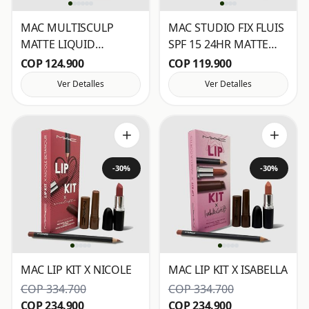
MAC MULTISCULP
MAC STUDIO FIX FLUIS
MATTE LIQUID
SPF 15 24HR MATTE
COLOUR
FOUNDATION + OIL
COP 124.900
COP 119.900
CONTROL MINI M·A·C
Ver Detalles
Ver Detalles
-30%
-30%
MAC LIP KIT X NICOLE
MAC LIP KIT X ISABELLA
COP 334.700
COP 334.700
COP 234.900
COP 234.900