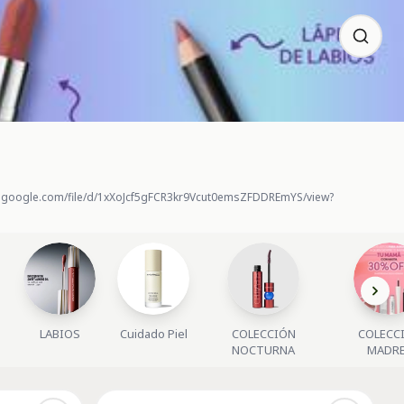
rive.google.com/file/d/1xXoJcf5gFCR3kr9Vcut0emsZFDDREmYS/view?
LABIOS
Cuidado Piel
COLECCIÓN
COLECC
NOCTURNA
MADR