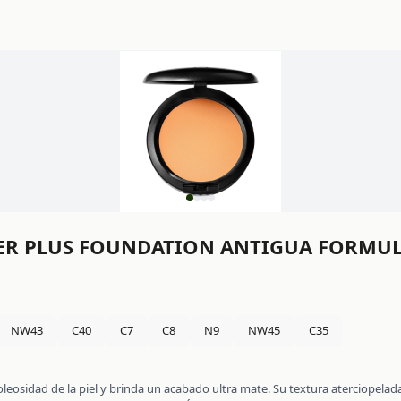
ER PLUS FOUNDATION ANTIGUA FORMU
NW43
C40
C7
C8
N9
NW45
C35
oleosidad de la piel y brinda un acabado ultra mate. Su textura aterciopelada