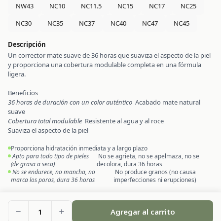
NW43
NC10
NC11.5
NC15
NC17
NC25
NC30
NC35
NC37
NC40
NC47
NC45
Descripción
Un corrector mate suave de 36 horas que suaviza el aspecto de la piel
y proporciona una cobertura modulable completa en una fórmula
ligera.
Beneficios
36 horas de duración con un color auténtico
Acabado mate natural
suave
Cobertura total modulable
Resistente al agua y al roce
Suaviza el aspecto de la piel
Proporciona hidratación inmediata y a largo plazo
Apto para todo tipo de pieles
No se agrieta, no se apelmaza, no se
(de grasa a seca)
decolora, dura 36 horas
No se endurece, no mancha, no
No produce granos (no causa
marca los poros, dura 36 horas
imperfecciones ni erupciones)
1
Agregar al carrito