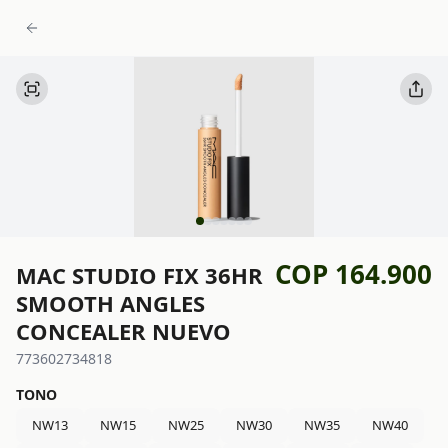
COP 164.900
MAC STUDIO FIX 36HR
SMOOTH ANGLES
CONCEALER NUEVO
773602734818
TONO
NW13
NW15
NW25
NW30
NW35
NW40