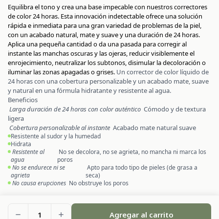
Equilibra el tono y crea una base impecable con nuestros correctores
de color 24 horas. Esta innovación indetectable ofrece una solución
rápida e inmediata para una gran variedad de problemas de la piel,
con un acabado natural, mate y suave y una duración de 24 horas.
Aplica una pequeña cantidad o da una pasada para corregir al
instante las manchas oscuras y las ojeras, reducir visiblemente el
enrojecimiento, neutralizar los subtonos, disimular la decoloración o
iluminar las zonas apagadas o grises.
Un corrector de color líquido de
24 horas con una cobertura personalizable y un acabado mate, suave
y natural en una fórmula hidratante y resistente al agua.
Beneficios
Larga duración de 24 horas con color auténtico
Cómodo y de textura
ligera
Cobertura personalizable al instante
Acabado mate natural suave
Resistente al sudor y la humedad
Hidrata
Resistente al
No se decolora, no se agrieta, no mancha ni marca los
agua
poros
No se endurece ni se
Apto para todo tipo de pieles (de grasa a
agrieta
seca)
No causa erupciones
No obstruye los poros
1
Agregar al carrito