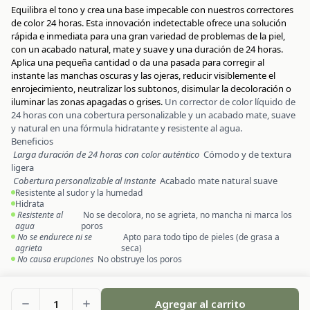
Equilibra el tono y crea una base impecable con nuestros correctores
de color 24 horas. Esta innovación indetectable ofrece una solución
rápida e inmediata para una gran variedad de problemas de la piel,
con un acabado natural, mate y suave y una duración de 24 horas.
Aplica una pequeña cantidad o da una pasada para corregir al
instante las manchas oscuras y las ojeras, reducir visiblemente el
enrojecimiento, neutralizar los subtonos, disimular la decoloración o
iluminar las zonas apagadas o grises.
Un corrector de color líquido de
24 horas con una cobertura personalizable y un acabado mate, suave
y natural en una fórmula hidratante y resistente al agua.
Beneficios
Larga duración de 24 horas con color auténtico
Cómodo y de textura
ligera
Cobertura personalizable al instante
Acabado mate natural suave
Resistente al sudor y la humedad
Hidrata
Resistente al
No se decolora, no se agrieta, no mancha ni marca los
agua
poros
No se endurece ni se
Apto para todo tipo de pieles (de grasa a
agrieta
seca)
No causa erupciones
No obstruye los poros
1
Agregar al carrito