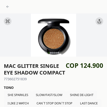
COP 124.900
MAC GLITTER SINGLE
EYE SHADOW COMPACT
773602751839
TONO
SHE SPARKLES
SLOW/FAST/SLOW
SHINE DE-LIGHT
I LIKE 2 WATCH
CAN´T STOP DON´T STOP
LAST DANCE